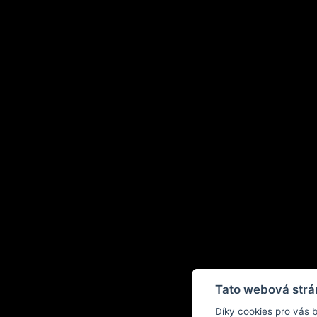
Tato webová strá
Prodej
Obchodní podmínk
Díky cookies pro vás b