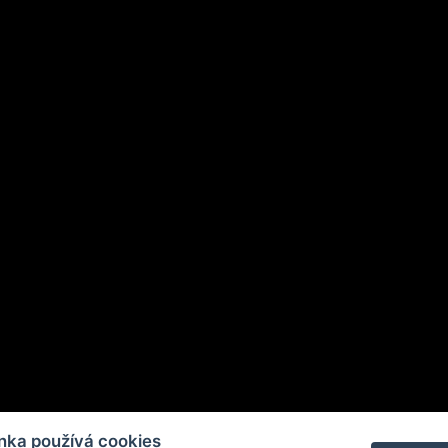
nka používá cookies